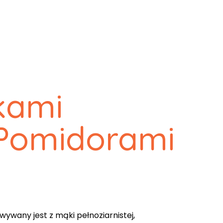
kami
 Pomidorami
ywany jest z mąki pełnoziarnistej,