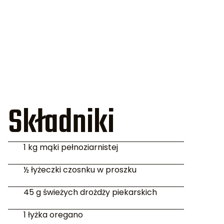
Składniki
1 kg mąki pełnoziarnistej
½ łyżeczki czosnku w proszku
45 g świeżych drożdży piekarskich
1 łyżka oregano