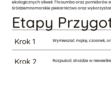
ekologicznych oliwek Throumba oraz pomidorów su
śródziemnomorskie piekarnictwo oraz wykorzysta
Etapy Przygo
Krok 1
Wymieszać mąkę, czosnek, oreg
Krok 2
Rozpuścić drożdże w niewielkiej
pozostawić do aktywacji.
Krok 3
W dużej misce połączyć miesza
oliwek.