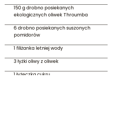
150 g drobno posiekanych
ekologicznych oliwek Throumba
6 drobno posiekanych suszonych
pomidorów
1 filiżanka letniej wody
3 łyżki oliwy z oliwek
1 łyżeczka cukru
Sól
Informacje
Czas przygotowania: 30 minut
Czas wyrastania: około 60 minut