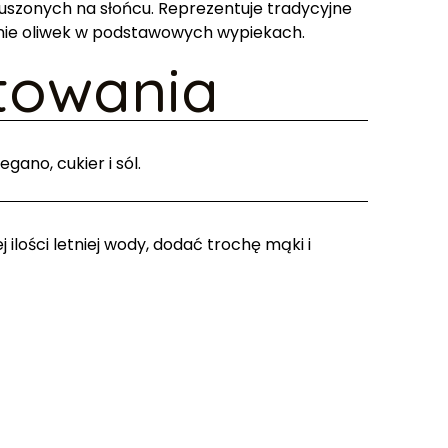
szonych na słońcu. Reprezentuje tradycyjne
nie oliwek w podstawowych wypiekach.
towania
ano, cukier i sól.
 ilości letniej wody, dodać trochę mąki i
nkę mąki, drożdże, pozostałą wodę i oliwę z