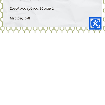
Συνολικός χρόνος: 80 λεπτά
Μερίδες: 6–8
Κέικ Ελιάς
Περιγραφή
Το κέικ ελιάς είναι ένα αλμυρό ψητό έδεσμα βασισμένο στο
καλαμποκάλευρο, τις βιολογικές ελιές Χαλκιδικής, τα τυριά
και τα αρωματικά βότανα. Η συνταγή αντλεί έμπνευση από
τη μεσογειακή γαστρονομική παράδοση και αναδεικνύει τη
χρήση των βιολογικών επιτραπέζιων ελιών στην καθημερινή
μαγειρική.
Βήματα Εκτέλεσης